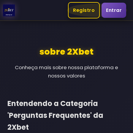
Registro
Entrar
sobre 2Xbet
Conheça mais sobre nossa plataforma e
nossos valores
Entendendo a Categoria
'Perguntas Frequentes' da
2Xbet️