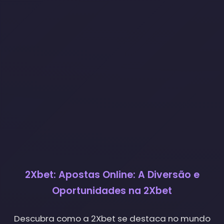
2Xbet
: Apostas Online: A Diversão e
Oportunidades na 2Xbet
Descubra como a 2Xbet se destaca no mundo