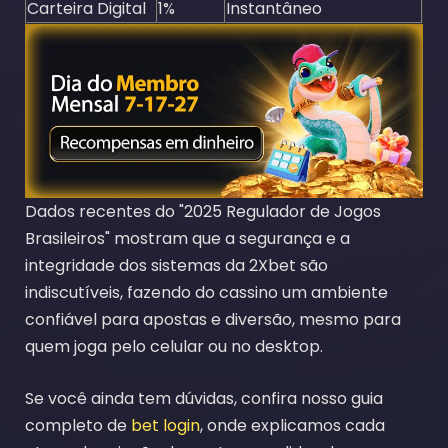
Carteira Digital
1%
Instantâneo
Dados recentes do "2025 Regulador de Jogos
Brasileiros" mostram que a segurança e a
integridade dos sistemas da 2Xbet são
indiscutíveis, fazendo do cassino um ambiente
confiável para apostas e diversão, mesmo para
quem joga pelo celular ou no desktop.
Se você ainda tem dúvidas, confira nosso guia
completo de
bet login
, onde explicamos cada