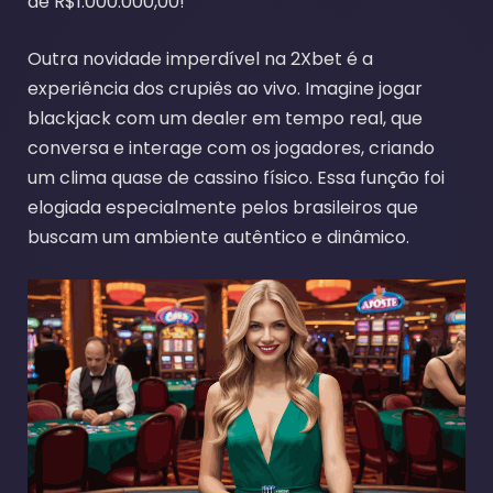
de R$1.000.000,00!
Outra novidade imperdível na 2Xbet é a
experiência dos crupiês ao vivo. Imagine jogar
blackjack com um dealer em tempo real, que
conversa e interage com os jogadores, criando
um clima quase de cassino físico. Essa função foi
elogiada especialmente pelos brasileiros que
buscam um ambiente autêntico e dinâmico.