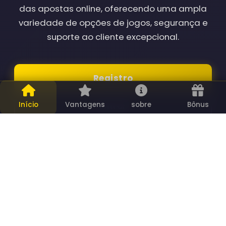
das apostas online, oferecendo uma ampla
variedade de opções de jogos, segurança e
suporte ao cliente excepcional.
Registro
Início
Vantagens
sobre
Bônus
Entrar